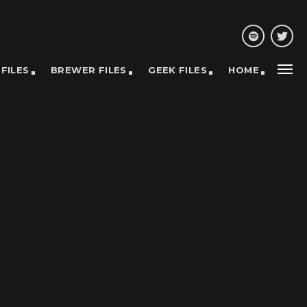
 FILES
BREWER FILES
GEEK FILES
HOME